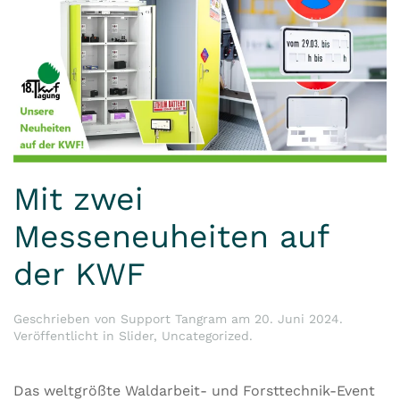
Mit zwei
Messeneuheiten auf
der KWF
Geschrieben von
Support Tangram
am
20. Juni 2024
.
Veröffentlicht in
Slider
,
Uncategorized
.
Das weltgrößte Waldarbeit- und Forsttechnik-Event