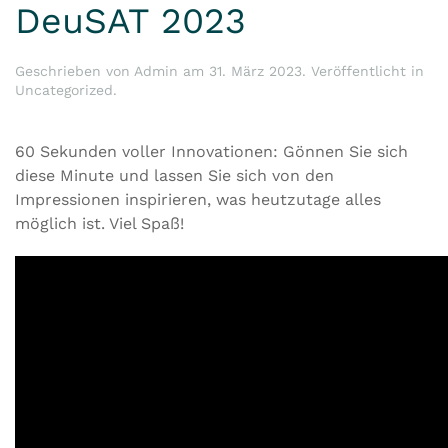
DeuSAT 2023
Geschrieben von
Admin
am
31. März 2023
. Veröffentlicht in
Uncategorized
.
60 Sekunden voller Innovationen: Gönnen Sie sich
diese Minute und lassen Sie sich von den
Impressionen inspirieren, was heutzutage alles
möglich ist. Viel Spaß!