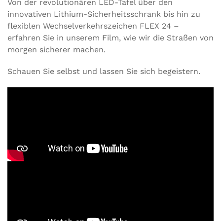
Von der revolutionären LED-Tafel über den
innovativen Lithium-Sicherheitsschrank bis hin zu
flexiblen Wechselverkehrszeichen FLEX 24 –
erfahren Sie in unserem Film, wie wir die Straßen von
morgen sicherer machen.
Schauen Sie selbst und lassen Sie sich begeistern.